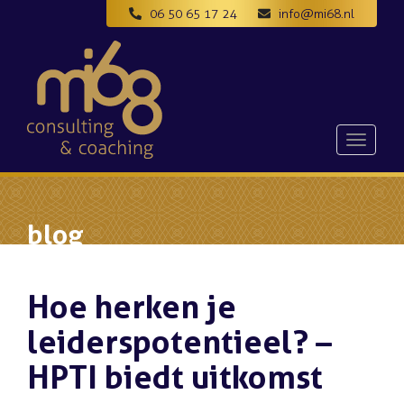
06 50 65 17 24
info@mi68.nl
Toggle
navigat
blog
Hoe herken je
leiderspotentieel? –
HPTI biedt uitkomst