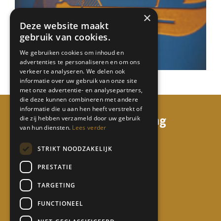
×
Deze website maakt
gebruik van cookies.
We gebruiken cookies om inhoud en
advertenties te personaliseren en om ons
verkeer te analyseren. We delen ook
informatie over uw gebruik van onze site
met onze advertentie- en analysepartners,
die deze kunnen combineren met andere
informatie die u aan hen heeft verstrekt of
mi68 consulting & coaching
die zij hebben verzameld door uw gebruik
van hun diensten.
Lees verder
Watermunt 158
STRIKT NOODZAKELIJK
5931 TL Tegelen
PRESTATIE
06 50 65 17 24
TARGETING
info@mi68.nl
FUNCTIONEEL
Contact