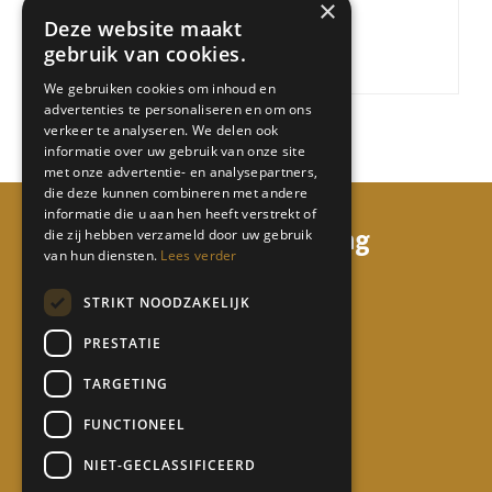
×
je de strategie om in prestaties?
Deze website maakt
gebruik van cookies.
Lees meer »
We gebruiken cookies om inhoud en
advertenties te personaliseren en om ons
verkeer te analyseren. We delen ook
informatie over uw gebruik van onze site
met onze advertentie- en analysepartners,
die deze kunnen combineren met andere
informatie die u aan hen heeft verstrekt of
mi68 consulting & coaching
die zij hebben verzameld door uw gebruik
van hun diensten.
Lees verder
Watermunt 158
STRIKT NOODZAKELIJK
5931 TL Tegelen
PRESTATIE
06 50 65 17 24
TARGETING
info@mi68.nl
FUNCTIONEEL
Contact
NIET-GECLASSIFICEERD