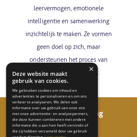
leervermogen, emotionele
intelligentie en samenwerking
inzichtelijk te maken. Ze vormen
geen doel op zich, maar
ondersteunen het proces van
×
ontwikkeling en groei.
Deze website maakt
gebruik van cookies.
We gebruiken cookies om inhoud en
advertenties te personaliseren en om ons
verkeer te analyseren. We delen ook
informatie over uw gebruik van onze site
mi68 consulting & coaching
met onze advertentie- en analysepartners,
die deze kunnen combineren met andere
informatie die u aan hen heeft verstrekt of
Watermunt 158
die zij hebben verzameld door uw gebruik
5931 TL Tegelen
van hun diensten.
Lees verder