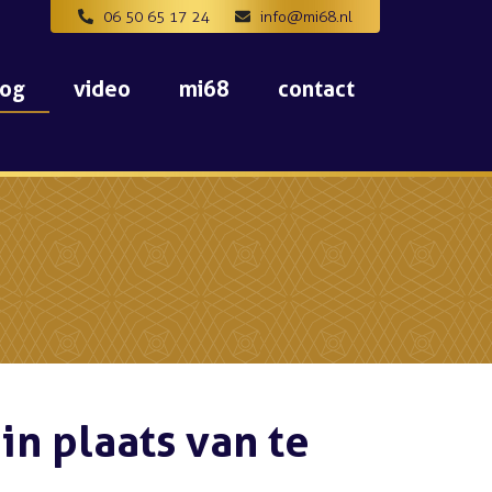
06 50 65 17 24
info@mi68.nl
log
video
mi68
contact
n plaats van te