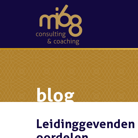
blog
Leidinggevenden 
oordelen