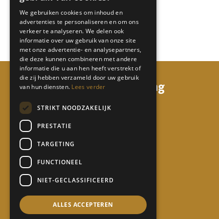
We gebruiken cookies om inhoud en
advertenties te personaliseren en om ons
Lees meer
verkeer te analyseren. We delen ook
informatie over uw gebruik van onze site
met onze advertentie- en analysepartners,
die deze kunnen combineren met andere
informatie die u aan hen heeft verstrekt of
die zij hebben verzameld door uw gebruik
mi68 consulting & coaching
van hun diensten.
Lees verder
Watermunt 158
STRIKT NOODZAKELIJK
5931 TL Tegelen
PRESTATIE
06 50 65 17 24
TARGETING
info@mi68.nl
FUNCTIONEEL
Contact
NIET-GECLASSIFICEERD
Privacy statement
ALLES ACCEPTEREN