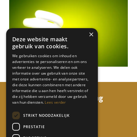
×
Deze website maakt
gebruik van cookies.
We gebruiken cookies om inhoud en
advertenties te personaliseren en om ons
verkeer te analyseren. We delen ook
informatie over uw gebruik van onze site
met onze advertentie- en analysepartners,
die deze kunnen combineren met andere
informatie die u aan hen heeft verstrekt of
mi68 consulting & coaching
die zij hebben verzameld door uw gebruik
van hun diensten.
Lees verder
Watermunt 158
STRIKT NOODZAKELIJK
5931 TL Tegelen
PRESTATIE
06 50 65 17 24