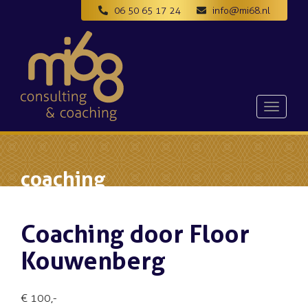
06 50 65 17 24
info@mi68.nl
Toggle
navigat
coaching
Coaching door Floor
Kouwenberg
€ 100,-