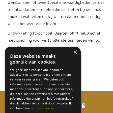
wens om één of twee specifieke vaardigheden verder
te ontwikkelen — doelen die aansloten bij iemands
unieke kwaliteiten en bij wat op dat moment nodig
was in het werkende leven.
Ontwikkeling stopt nooit. Daarom blijft mi68 actief
met coaching voor verschillende teamleden van Bo
Diversity.
×
Deze website maakt
gebruik van cookies.
We gebruiken cookies om inhoud en
advertenties te personaliseren en om ons
verkeer te analyseren. We delen ook
informatie over uw gebruik van onze site
met onze advertentie- en analysepartners,
die deze kunnen combineren met andere
informatie die u aan hen heeft verstrekt of
mi68 consulting & coaching
die zij hebben verzameld door uw gebruik
van hun diensten.
Lees verder