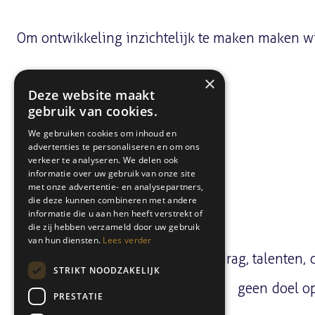
Om ontwikkeling inzichtelijk te maken maken w
×
Deze website maakt
gebruik van cookies.
We gebruiken cookies om inhoud en
advertenties te personaliseren en om ons
verkeer te analyseren. We delen ook
informatie over uw gebruik van onze site
met onze advertentie- en analysepartners,
die deze kunnen combineren met andere
informatie die u aan hen heeft verstrekt of
die zij hebben verzameld door uw gebruik
van hun diensten.
Lees verder
Deze instrumenten helpen om gedrag, talenten, d
STRIKT NOODZAKELIJK
geen doel op
PRESTATIE