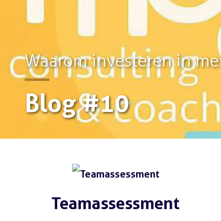
Waarom investeren in men
Blog #10
Teamassessment