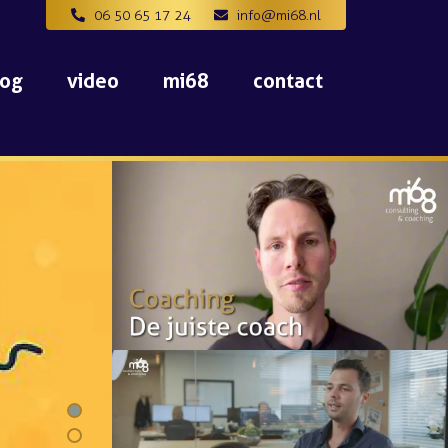
06 50 65 17 24
info@mi68.nl
log
video
mi68
contact